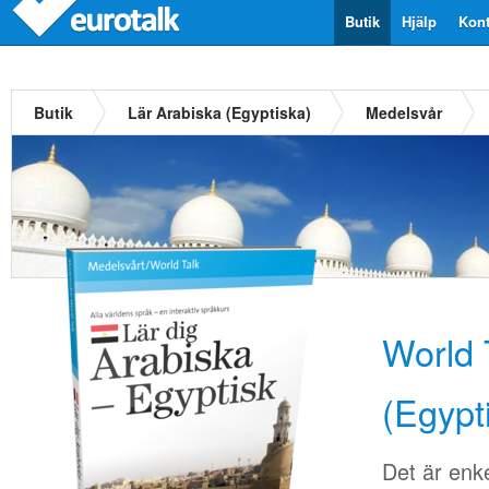
Butik
Hjälp
Kont
Butik
Lär Arabiska (Egyptiska)
Medelsvår
World 
(Egypt
Det är enkel