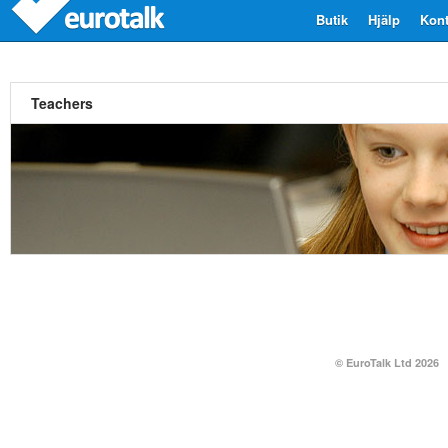
Butik
Hjälp
Kont
Teachers
© EuroTalk Ltd 2026