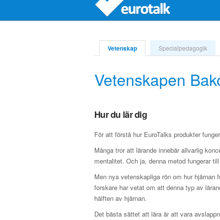
Vetenskap
Specialpedagogik
Vetenskapen Bako
Hur du lär dig
För att förstå hur EuroTalks produkter fungera
Många tror att lärande innebär allvarlig konc
mentalitet. Och ja, denna metod fungerar till
Men nya vetenskapliga rön om hur hjärnan fu
forskare har vetat om att denna typ av lära
hälften av hjärnan.
Det bästa sättet att lära är att vara avslapp