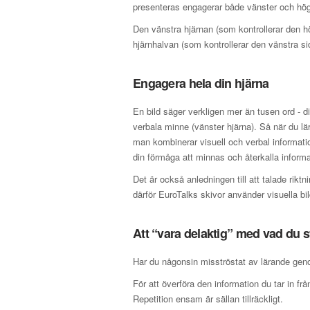
presenteras engagerar både vänster och hög
Den vänstra hjärnan (som kontrollerar den h
hjärnhalvan (som kontrollerar den vänstra si
Engagera hela din hjärna
En bild säger verkligen mer än tusen ord - di
verbala minne (vänster hjärna). Så när du lär
man kombinerar visuell och verbal informatio
din förmåga att minnas och återkalla informa
Det är också anledningen till att talade riktn
därför EuroTalks skivor använder visuella bi
Att “vara delaktig” med vad du s
Har du någonsin misströstat av lärande geno
För att överföra den information du tar in från
Repetition ensam är sällan tillräckligt.