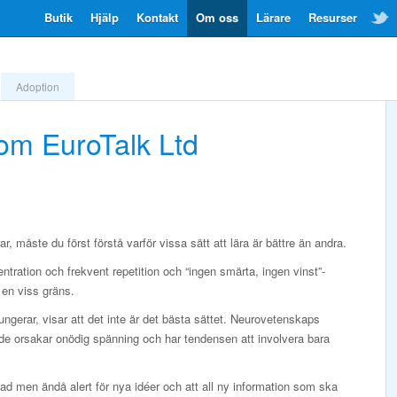
Butik
Hjälp
Kontakt
Om oss
Lärare
Resurser
Adoption
m EuroTalk Ltd
r, måste du först förstå varför vissa sätt att lära är bättre än andra.
entration och frekvent repetition och “ingen smärta, ingen vinst”-
 en viss gräns.
ngerar, visar att det inte är det bästa sättet. Neurovetenskaps
nde orsakar onödig spänning och har tendensen att involvera bara
nad men ändå alert för nya idéer och att all ny information som ska