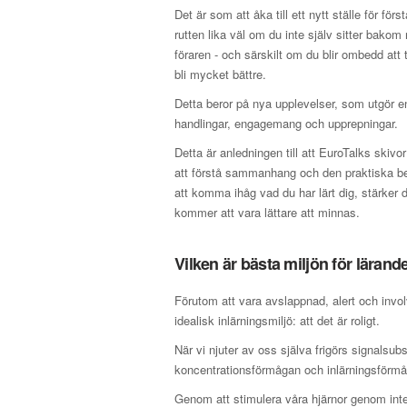
Det är som att åka till ett nytt ställe för 
rutten lika väl om du inte själv sitter bako
föraren - och särskilt om du blir ombedd att
bli mycket bättre.
Detta beror på nya upplevelser, som utgör en
handlingar, engagemang och upprepningar.
Detta är anledningen till att EuroTalks skivo
att förstå sammanhang och den praktiska be
att komma ihåg vad du har lärt dig, stärker di
kommer att vara lättare att minnas.
Vilken är bästa miljön för lärand
Förutom att vara avslappnad, alert och invo
idealisk inlärningsmiljö: att det är roligt.
När vi njuter av oss själva frigörs signals
koncentrationsförmågan och inlärningsförmåg
Genom att stimulera våra hjärnor genom inter