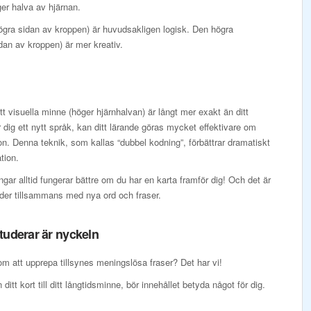
er halva av hjärnan.
ögra sidan av kroppen) är huvudsakligen logisk. Den högra
dan av kroppen) är mer kreativ.
tt visuella minne (höger hjärnhalvan) är långt mer exakt än ditt
 dig ett nytt språk, kan ditt lärande göras mycket effektivare om
n. Denna teknik, som kallas “dubbel kodning”, förbättrar dramatiskt
tion.
ingar alltid fungerar bättre om du har en karta framför dig! Och det är
lder tillsammans med nya ord och fraser.
tuderar är nyckeln
m att upprepa tillsynes meningslösa fraser? Det har vi!
 ditt kort till ditt långtidsminne, bör innehållet betyda något för dig.