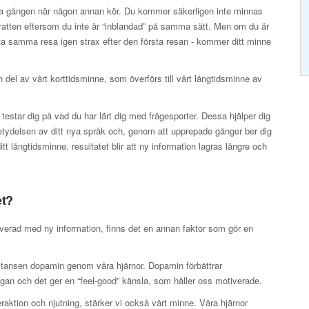
första gången när någon annan kör. Du kommer säkerligen inte minnas
m ratten eftersom du inte är “inblandad” på samma sätt. Men om du är
 ta samma resa igen strax efter den första resan - kommer ditt minne
 del av vårt korttidsminne, som överförs till vårt långtidsminne av
r testar dig på vad du har lärt dig med frågesporter. Dessa hjälper dig
tydelsen av ditt nya språk och, genom att upprepade gånger ber dig
tt långtidsminne. resultatet blir att ny information lagras längre och
et?
lverad med ny information, finns det en annan faktor som gör en
ubstansen dopamin genom våra hjärnor. Dopamin förbättrar
an och det ger en “feel-good” känsla, som håller oss motiverade.
aktion och njutning, stärker vi också vårt minne. Våra hjärnor