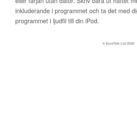
eller färjan utan dator. Skriv bara ut häftet 
inkluderande i programmet och ta det med dig
programmet i ljudfil till din iPod.
© EuroTalk Ltd 2026