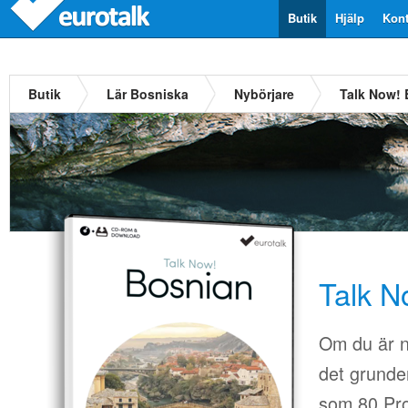
Butik
Hjälp
Kont
Butik
Lär Bosniska
Nybörjare
Talk Now! 
Talk N
Om du är n
det grunder
som 80.Pro