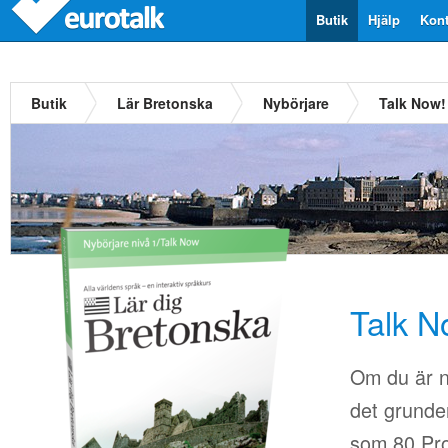
Butik
Hjälp
Kont
Butik
Lär Bretonska
Nybörjare
Talk Now!
Talk N
Om du är n
det grunder
som 80.Pro