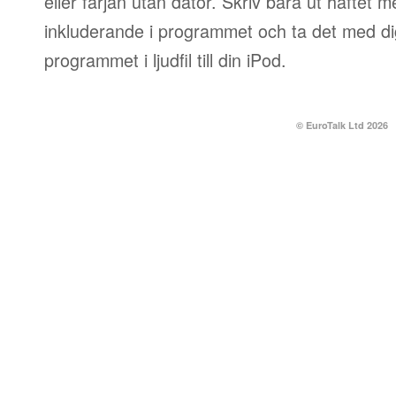
eller färjan utan dator. Skriv bara ut häftet 
inkluderande i programmet och ta det med dig
programmet i ljudfil till din iPod.
© EuroTalk Ltd 2026