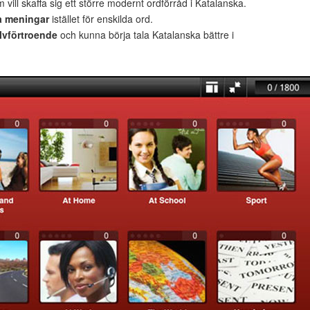
 vill skaffa sig ett större modernt ordförråd i Katalanska.
a meningar
istället för enskilda ord.
lvförtroende
och kunna börja tala Katalanska bättre i