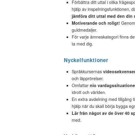
Förbättra ditt uttal i olika fråges
hjälp av inspelningsfunktionen, d
jämföra ditt uttal med den din 
Motiverande och roligt!
Genom a
guldmedaljer.
För varje ämneskategori finns d
ta med dig.
Nyckelfunktioner
Språkkursernas
videosekvense
och läpprörelser.
Omfattar
nio vardagssituatione
idrott och världen.
En extra avdelning med tillgång ti
hjälp när du skall börja bygga e
Lär från något av de över 40 s
med.