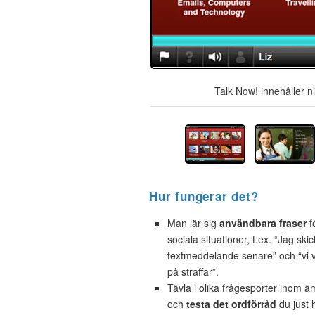
Talk Now! innehåller n
Hur fungerar det?
Man lär sig
användbara fraser
f
sociala situationer, t.ex. “Jag skic
textmeddelande senare” och “vi
på straffar”.
Tävla i olika frågesporter inom 
och
testa det ordförråd
du just h