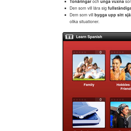
Tonåringar
och
unga vuxna
som
Den som vill lära sig
fullständig
Dem som vill
bygga upp sitt sjä
olika situationer.