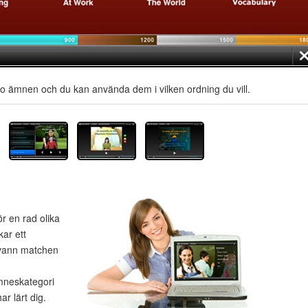
io ämnen och du kan använda dem i vilken ordning du vill.
ör en rad olika
kar ett
 vann matchen
ämneskategori
ar lärt dig.