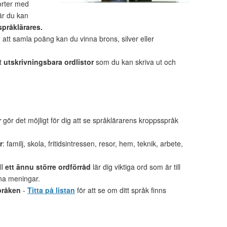
porter med
är du kan
språklärares.
tt samla poäng kan du vinna brons, silver eller
et
utskrivningsbara ordlistor
som du kan skriva ut och
r
gör det möjligt för dig att se språklärarens kroppsspråk
r
: familj, skola, fritidsintressen, resor, hem, teknik, arbete,
ll
ett ännu större ordförråd
lär dig viktiga ord som är till
gna meningar.
pråken
-
Titta på listan
för att se om ditt språk finns