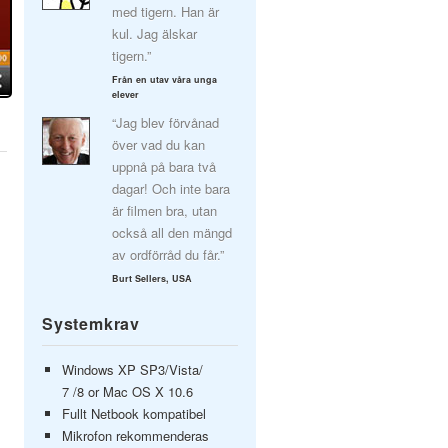
med tigern. Han är
kul. Jag älskar
tigern.”
Från en utav våra unga
elever
“Jag blev förvånad
över vad du kan
uppnå på bara två
dagar! Och inte bara
är filmen bra, utan
också all den mängd
av ordförråd du får.”
Burt Sellers, USA
Systemkrav
Windows XP SP3/Vista/
7 /8 or Mac OS X 10.6
Fullt Netbook kompatibel
Mikrofon rekommenderas