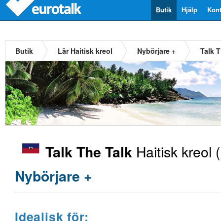
Butik
Hjälp
Kont
Butik
Lär Haitisk kreol
Nybörjare +
Talk T
Haitisk kreol
Talk The Talk
Nybörjare +
Idealisk för: