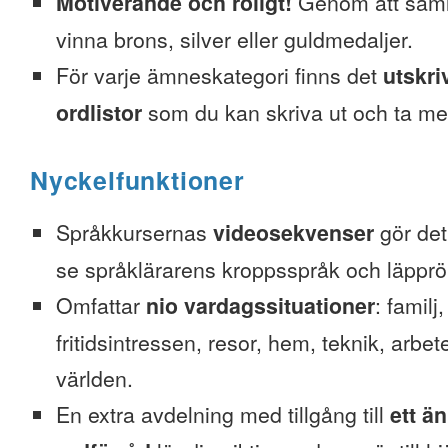
Motiverande och roligt!
Genom att saml
vinna brons, silver eller guldmedaljer.
För varje ämneskategori finns det
utskri
ordlistor
som du kan skriva ut och ta me
Nyckelfunktioner
Språkkursernas
videosekvenser
gör det 
se språklärarens kroppsspråk och läpprör
Omfattar
nio vardagssituationer
: familj
fritidsintressen, resor, hem, teknik, arbete
världen.
En extra avdelning med tillgång till
ett ä