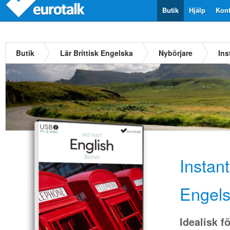
Butik
Hjälp
Kont
Butik
Lär Brittisk Engelska
Nybörjare
Ins
Instant
Engel
Idealisk f