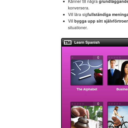
Känner till några
grundläggande 
konversera.
Vill lära sig
fullständiga mening
Vill
bygga upp sitt självförtroe
situationer.