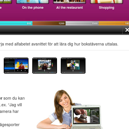
ja med alfabetet avsnittet för att lära dig hur bokstäverna uttalas.
er
som du kan
ex. “Jag vill
kamera har
rågesporter