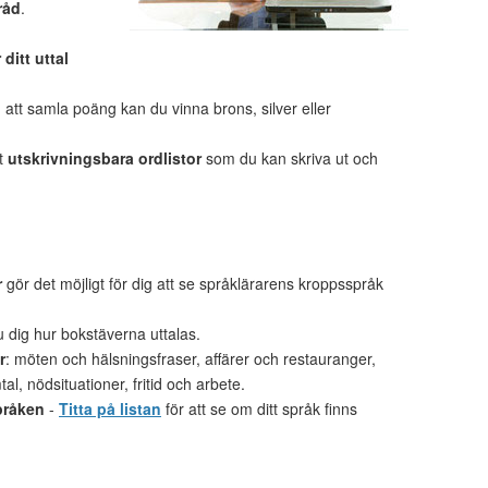
råd
.
 ditt uttal
tt samla poäng kan du vinna brons, silver eller
et
utskrivningsbara ordlistor
som du kan skriva ut och
r
gör det möjligt för dig att se språklärarens kroppsspråk
u dig hur bokstäverna uttalas.
r
: möten och hälsningsfraser, affärer och restauranger,
al, nödsituationer, fritid och arbete.
pråken
-
Titta på listan
för att se om ditt språk finns