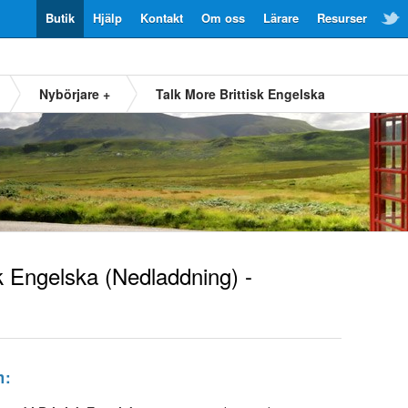
Butik
Hjälp
Kontakt
Om oss
Lärare
Resurser
Nybörjare +
Talk More Brittisk Engelska
sk Engelska
(Nedladdning) -
m: