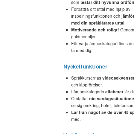
som
testar ditt nyvunna ordför
Förbättra ditt uttal med hjälp av
inspelningsfunktionen och
jämför
med din språklärares uttal.
Motiverande och roligt!
Genom a
guldmedaljer.
För varje ämneskategori finns d
ta med dig.
Nyckelfunktioner
Språkkursernas
videosekvense
och läpprörelser.
I ämneskategorin
alfabetet
lär d
Omfattar
nio vardagssituatione
se sig omkring, hotell, telefonsamt
Lär från något av de över 45 s
med.