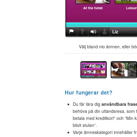
Välj bland nio ämnen, eller bör
Hur fungerar det?
Du får lära dig
användbara fras
behöva på din utlandsresa, som t.
betala med kreditkort” och “Min 
blivit stulen”.
Varje ämneskategori innehåller f