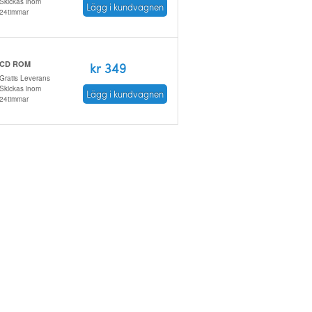
Skickas inom
Lägg i kundvagnen
24timmar
CD ROM
kr 349
Gratis Leverans
Skickas inom
Lägg i kundvagnen
24timmar