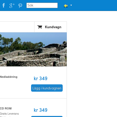
▼
Kundvagn
Nedladdning
kr 349
Lägg i kundvagnen
CD ROM
kr 349
Gratis Leverans