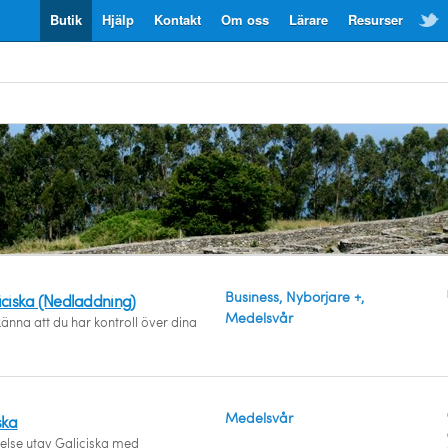
Butik
Hjälp
Kontakt
Om oss
Lärare
Resurser
Business, Nybörjare +,
liciska (Nedladdning)
Medelsvår
känna att du har kontroll över dina
Medelsvår
ska
åelse utav Galiciska med