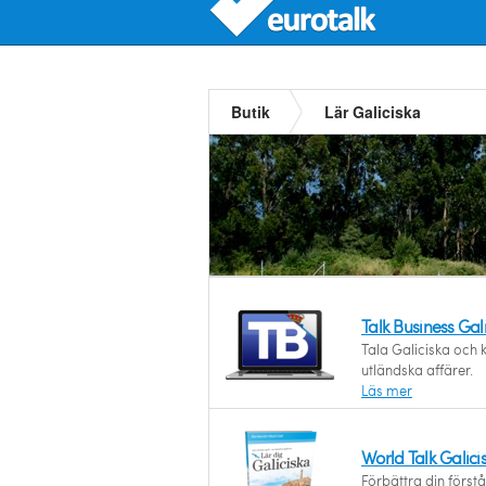
Butik
Lär Galiciska
Talk Business Ga
Tala Galiciska och 
utländska affärer.
Läs mer
World Talk Galici
Förbättra din först