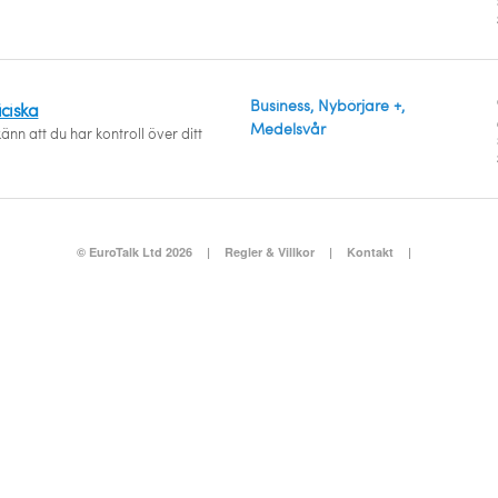
Business, Nybörjare +,
iciska
Medelsvår
änn att du har kontroll över ditt
© EuroTalk Ltd 2026
|
Regler & Villkor
|
Kontakt
|