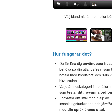
Välj bland nio ämnen, eller bör
Hur fungerar det?
Du får lära dig
användbara fras
behöva på din utlandsresa, som t.
betala med kreditkort” och “Min 
blivit stulen”.
Varje ämneskategori innehåller f
som
testar ditt nyvunna ordför
Förbättra ditt uttal med hjälp av
inspelningsfunktionen och
jämför
med din språklärares uttal.