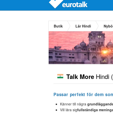
Butik
Lär Hindi
Nybör
Hindi
(
Talk More
Passar perfekt för dem so
Känner till några
grundläggande 
Vill lära sig
fullständiga mening