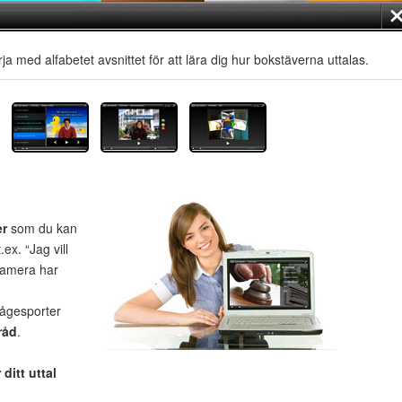
ja med alfabetet avsnittet för att lära dig hur bokstäverna uttalas.
er
som du kan
ex. “Jag vill
kamera har
rågesporter
råd
.
 ditt uttal