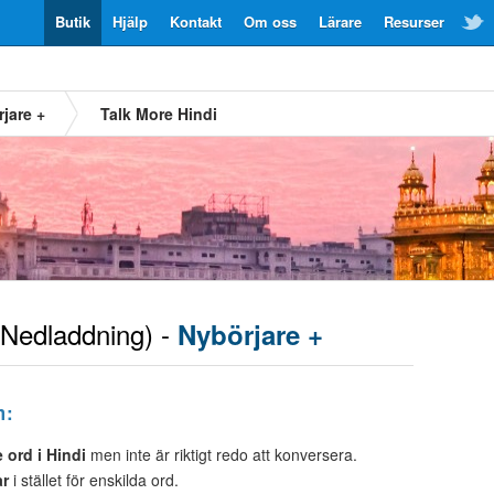
Butik
Hjälp
Kontakt
Om oss
Lärare
Resurser
jare +
Talk More Hindi
Nedladdning) -
Nybörjare +
m:
ord i Hindi
men inte är riktigt redo att konversera.
ar
i stället för enskilda ord.