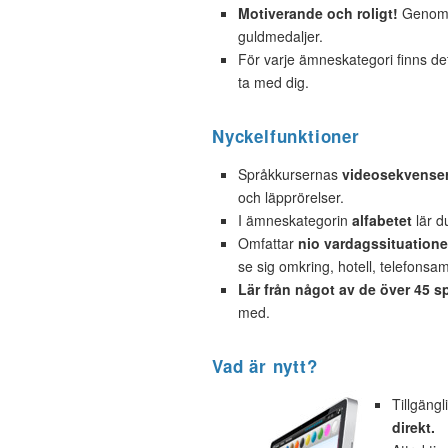
Motiverande och roligt!
Genom a
guldmedaljer.
För varje ämneskategori finns d
ta med dig.
Nyckelfunktioner
Språkkursernas
videosekvense
och läpprörelser.
I ämneskategorin
alfabetet
lär d
Omfattar
nio vardagssituatione
se sig omkring, hotell, telefonsamt
Lär från något av de över 45 s
med.
Vad är nytt?
Tillgäng
direkt.