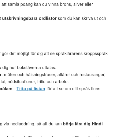
tt samla poäng kan du vinna brons, silver eller
et
utskrivningsbara ordlistor
som du kan skriva ut och
r
gör det möjligt för dig att se språklärarens kroppsspråk
u dig hur bokstäverna uttalas.
r
: möten och hälsningsfraser, affärer och restauranger,
al, nödsituationer, fritid och arbete.
pråken
-
Titta på listan
för att se om ditt språk finns
lig via nedladdning, så att du kan
börja lära dig Hindi