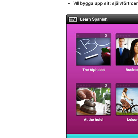
Vill
bygga upp sitt självförtroe