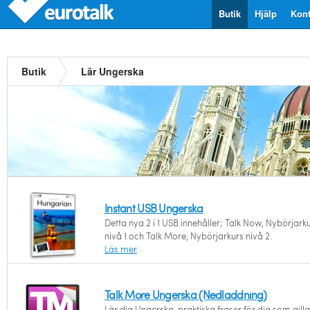
Butik
Hjälp
Kont
Butik
Lär Ungerska
Instant USB Ungerska
Detta nya 2 i 1 USB innehåller; Talk Now, Nybörjark
nivå 1 och Talk More, Nybörjarkurs nivå 2.
Läs mer
Talk More Ungerska (Nedladdning)
Lär dig Ungerska, praktiska fraser för dig som gilla