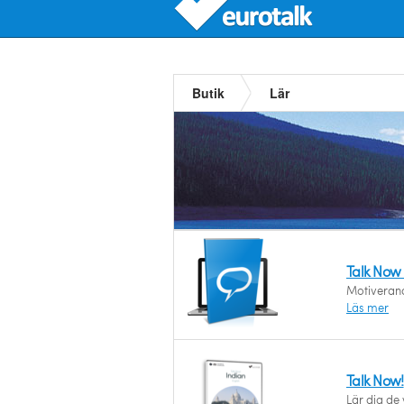
Butik
Lär
Talk Now
Motiverande
Läs mer
Talk Now!
Lär dig de