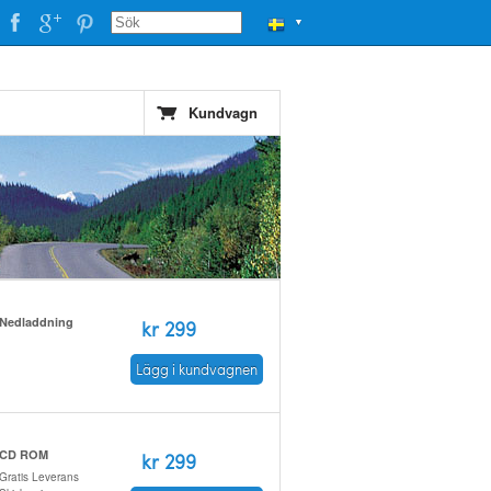
▼
Kundvagn
Nedladdning
kr 299
Lägg i kundvagnen
CD ROM
kr 299
Gratis Leverans