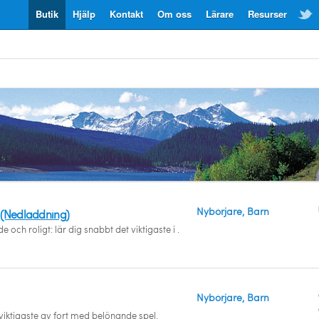
Butik
Hjälp
Kontakt
Om oss
Lärare
Resurser
Nybörjare, Barn
 (Nedladdning)
 och roligt: lär dig snabbt det viktigaste i .
Nybörjare, Barn
 viktigaste av fort med belönande spel.