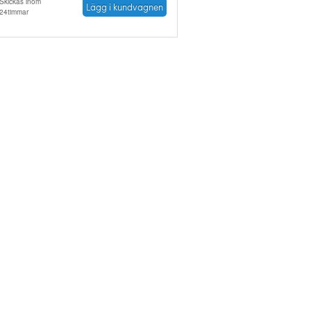
Skickas inom
Lägg i kundvagnen
24timmar