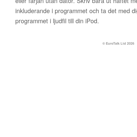
eller färjan utan dator. Skriv bara ut häftet 
inkluderande i programmet och ta det med dig
programmet i ljudfil till din iPod.
© EuroTalk Ltd 2026