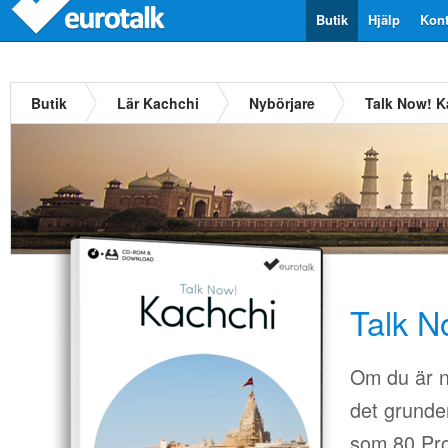
Butik
Hjälp
Kont
Butik
Lär Kachchi
Nybörjare
Talk Now! K
Talk N
Om du är n
det grunder
som 80.Pro