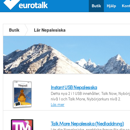
Butik
Hjälp
Kont
Butik
Lär Nepalesiska
Instant USB Nepalesiska
Detta nya 2 i 1 USB innehåller; Talk Now, Nybör
nivå 1 och Talk More, Nybörjarkurs nivå 2.
Läs mer
Talk More Nepalesiska (Nedladdning)
Lär dig Nepalesiska, praktiska fraser för dig so