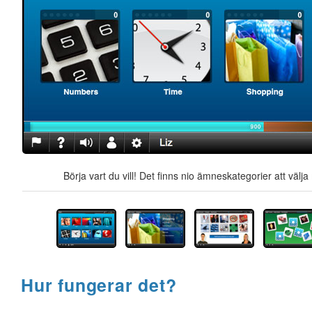
Börja vart du vill! Det finns nio ämneskategorier att välj
Hur fungerar det?