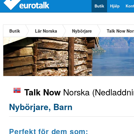
Butik
Hjälp
Kont
Butik
Lär Norska
Nybörjare
Talk Now No
Norska
(Nedladdni
Talk Now
Nybörjare, Barn
Perfekt för dem som: