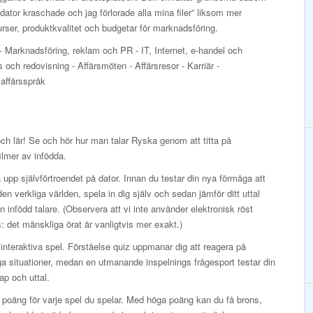
dator kraschade och jag förlorade alla mina filer” liksom mer
ser, produktkvalitet och budgetar för marknadsföring.
- Marknadsföring, reklam och PR - IT, Internet, e-handel och
ch redovisning - Affärsmöten - Affärsresor - Karriär -
 affärsspråk
och lär! Se och hör hur man talar Ryska genom att titta på
ilmer av infödda.
upp självförtroendet på dator. Innan du testar din nya förmåga att
 den verkliga världen, spela in dig själv och sedan jämför ditt uttal
 infödd talare. (Observera att vi inte använder elektronisk röst
: det mänskliga örat är vanligtvis mer exakt.)
interaktiva spel. Förståelse quiz uppmanar dig att reagera på
ga situationer, medan en utmanande inspelnings frågesport testar din
p och uttal.
 poäng för varje spel du spelar. Med höga poäng kan du få brons,