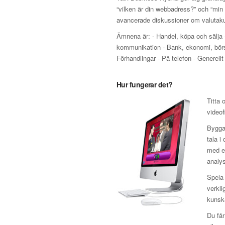
“vilken är din webbadress?” och “min 
avancerade diskussioner om valutakur
Ämnena är: - Handel, köpa och sälja 
kommunikation - Bank, ekonomi, börs o
Förhandlingar - På telefon - Generellt
Hur fungerar det?
Titta 
videof
Bygga 
tala i
med en
analys
Spela 
verkli
kunska
Du får