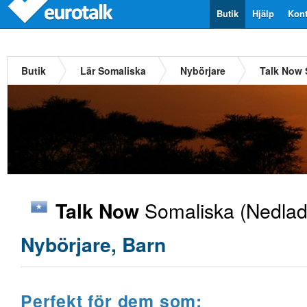
Butik
Hjälp
Kont
Butik
Lär Somaliska
Nybörjare
Talk Now 
Somaliska
(Nedlad
Talk Now
Nybörjare, Barn
Perfekt för dem som: