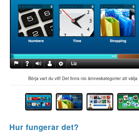
Börja vart du vill! Det finns nio ämneskategorier att välj
Hur fungerar det?