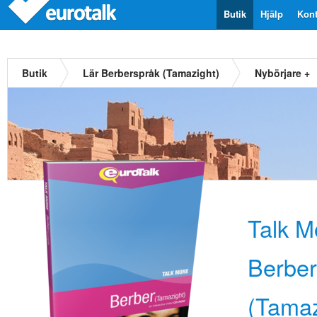
Butik
Hjälp
Kont
Butik
Lär Berberspråk (Tamazight)
Nybörjare +
Talk M
Berber
(Tamaz