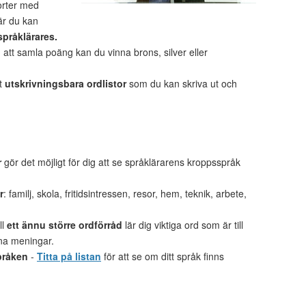
porter med
är du kan
språklärares.
tt samla poäng kan du vinna brons, silver eller
et
utskrivningsbara ordlistor
som du kan skriva ut och
r
gör det möjligt för dig att se språklärarens kroppsspråk
r
: familj, skola, fritidsintressen, resor, hem, teknik, arbete,
ll
ett ännu större ordförråd
lär dig viktiga ord som är till
gna meningar.
pråken
-
Titta på listan
för att se om ditt språk finns