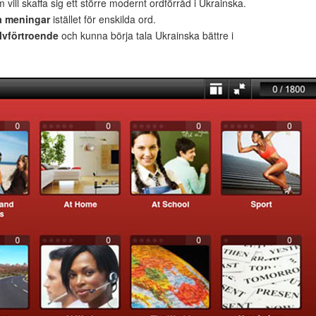
 vill skaffa sig ett större modernt ordförråd i Ukrainska.
a meningar
istället för enskilda ord.
lvförtroende
och kunna börja tala Ukrainska bättre i