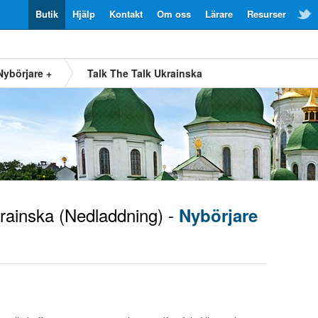
Butik
Hjälp
Kontakt
Om oss
Lärare
Resurser
Nybörjare +
Talk The Talk Ukrainska
rainska
(Nedladdning) -
Nybörjare