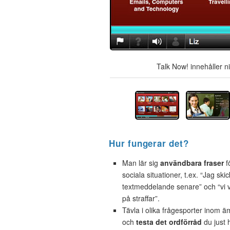
Talk Now! innehåller n
Hur fungerar det?
Man lär sig
användbara fraser
f
sociala situationer, t.ex. “Jag skic
textmeddelande senare” och “vi
på straffar”.
Tävla i olika frågesporter inom 
och
testa det ordförråd
du just h