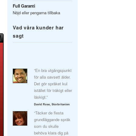
Full Garanti
Nöjd eller pengarna tillbaka
Vad våra kunder har
sagt
“En bra utgångspunkt
för alla oavsett ålder.
Det gör språket kul
istället för tråkigt eller
läskigt.”
David Rose, Storbritanien
“Täcker de flesta
grundläggande språk
som du skulle
behöva klara dig på