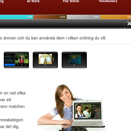
io ämnen och du kan använda dem i vilken ordning du vill.
ör en rad olika
kar ett
 vann matchen
ämneskategori
ar lärt dig.