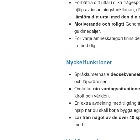
Förbättra ditt uttal i olika fråges
hjälp av inspelningsfunktionen, d
jämföra ditt uttal med den din 
Motiverande och roligt!
Genom a
guldmedaljer.
För varje ämneskategori finns d
ta med dig.
Nyckelfunktioner
Språkkursernas
videosekvense
och läpprörelser.
Omfattar
nio vardagssituatione
idrott och världen.
En extra avdelning med tillgång ti
hjälp när du skall börja bygga e
Lär från något av de över 40 s
med.