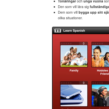
Tonåringar
och
unga vuxna
som
Den som vill lära sig
fullständig
Dem som vill
bygga upp sitt sjä
olika situationer.