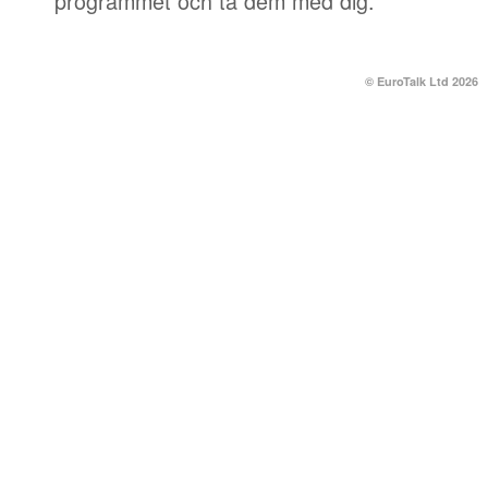
programmet och ta dem med dig.
© EuroTalk Ltd 2026