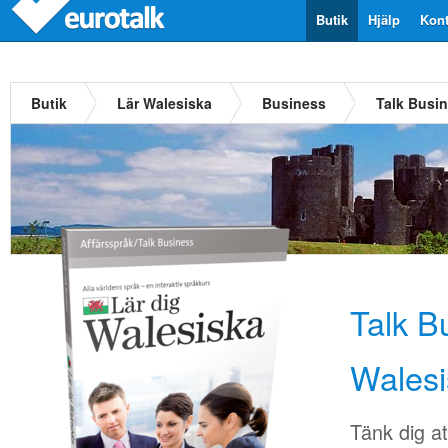
Butik
Hjälp
Kont
Butik
Lär Walesiska
Business
Talk Busi
Talk B
Walesi
Tänk dig at