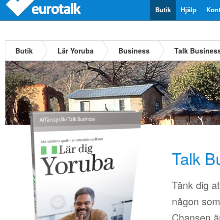
Butik
Hjälp
Kont
Butik
Lär Yoruba
Business
Talk Busines
Talk B
Tänk dig at
någon som i
Chansen är