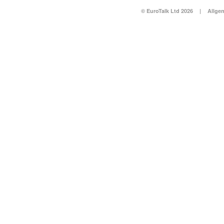
© EuroTalk Ltd 2026
|
Allge