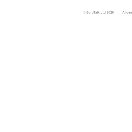
© EuroTalk Ltd 2026
|
Allge