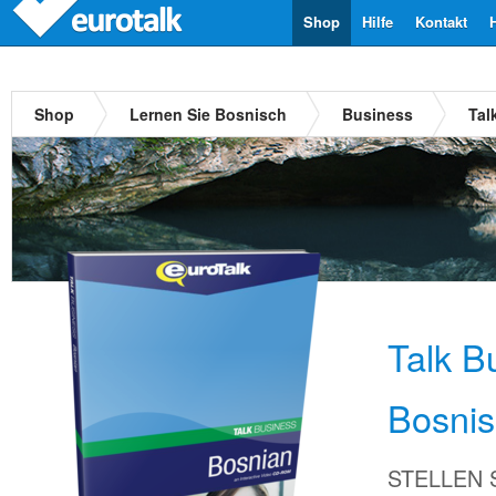
Shop
Hilfe
Kontakt
Shop
Lernen Sie Bosnisch
Business
Tal
Talk B
Bosni
STELLEN Si