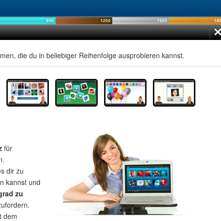
men, die du in beliebiger Reihenfolge ausprobieren kannst.
z
für
n.
s dir zu
rn kannst und
grad zu
zufordern.
t dem