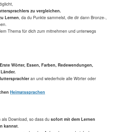
glicht,
ttersprachlers zu vergleichen.
 zu Lernen
, da du Punkte sammelst, die dir dann Bronze-,
nen.
dem Thema für dich zum mitnehmen und unterwegs
 Erste Wörter, Essen, Farben, Redewendungen,
 Länder.
uttersprachler
an und wiederhole alle Wörter oder
.
ichen
Heimatssprachen
ch als Download, so dass du
sofort mit dem Lernen
n kannst
.