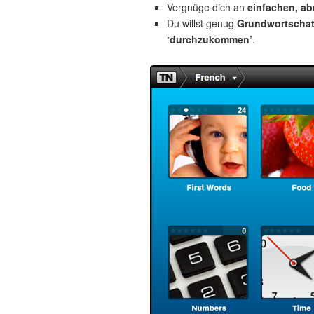
Vergnüge dich an
einfachen, a
Du willst genug
Grundwortscha
‘durchzukommen’
.