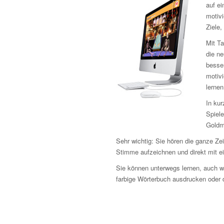
auf ei
motivi
Ziele,
Mit Ta
die n
besse
motiv
lernen
In kur
Spiele
Goldm
Sehr wichtig: Sie hören die ganze Z
Stimme aufzeichnen und direkt mit e
Sie können unterwegs lernen, auch w
farbige Wörterbuch ausdrucken oder d