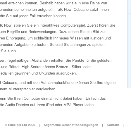
nmal erreichen können. Deshalb haben wir sie in eine Reihe von
erenden Lerneinheiten aufgeteilt. Talk Now! Cebuano setzt Ihnen
 die Sie auf jeden Fall erreichen können.
lk Now! spielen Sie ein interaktives Computerspiel. Zuerst hören Sie
euen Begriffe und Redewendungen. Dazu sehen Sie ein Bild zur
ren Einprägung, um schließlich Ihr neues Wissen mit lustigen und
ierenden Aufgaben zu testen. So bald Sie anfangen zu spielen,
 Sie auch.
zen, regelmäßigen Abständen erhalten Sie Punkte für die gelösten
 und Rätsel. High-Scorer können Bronze-, Silber- oder
edaillen gewinnen und Urkunden ausdrucken.
eit Cebuano, und mit den Aufnahmefunktionen können Sie Ihre eigene
inem Muttersprachler vergleichen.
enn Sie Ihren Computer einmal nicht dabei haben. Einfach das
ie Audio-Dateien auf Ihren iPod oder MP3-Player laden.
© EuroTalk Ltd 2026
|
Allgemeine Geschäftsbedingungen
|
Kontakt
|