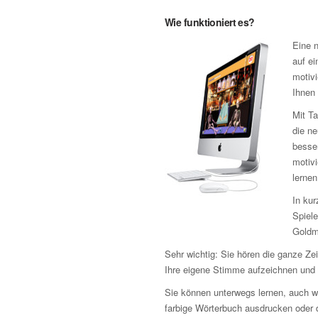
Wie funktioniert es?
Eine n
auf ei
motivi
Ihnen 
Mit Ta
die n
besse
motiv
lernen
In kur
Spiele
Goldm
Sehr wichtig: Sie hören die ganze Z
Ihre eigene Stimme aufzeichnen und d
Sie können unterwegs lernen, auch w
farbige Wörterbuch ausdrucken oder d