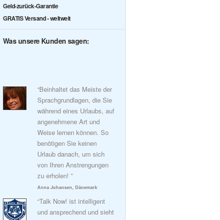
Geld-zurück-Garantie
GRATIS Versand - weltweit
Was unsere Kunden sagen:
“Beinhaltet das Meiste der
Sprachgrundlagen, die Sie
während eines Urlaubs, auf
angenehmene Art und
Weise lernen können. So
benötigen Sie keinen
Urlaub danach, um sich
von Ihren Anstrengungen
zu erholen! ”
Anna Johansen, Dänemark
“Talk Now! ist intelligent
und ansprechend und sieht