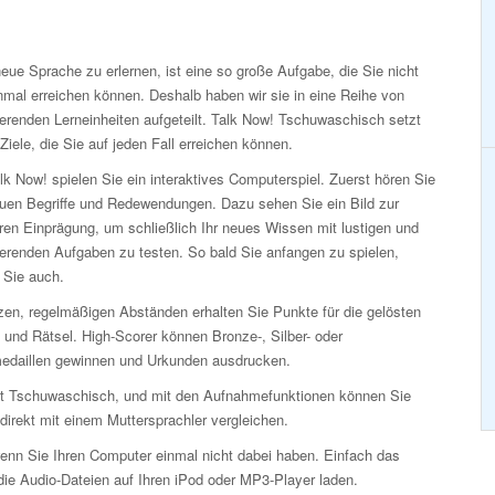
eue Sprache zu erlernen, ist eine so große Aufgabe, die Sie nicht
nmal erreichen können. Deshalb haben wir sie in eine Reihe von
erenden Lerneinheiten aufgeteilt. Talk Now! Tschuwaschisch setzt
Ziele, die Sie auf jeden Fall erreichen können.
lk Now! spielen Sie ein interaktives Computerspiel. Zuerst hören Sie
euen Begriffe und Redewendungen. Dazu sehen Sie ein Bild zur
ren Einprägung, um schließlich Ihr neues Wissen mit lustigen und
ierenden Aufgaben zu testen. So bald Sie anfangen zu spielen,
 Sie auch.
zen, regelmäßigen Abständen erhalten Sie Punkte für die gelösten
 und Rätsel. High-Scorer können Bronze-, Silber- oder
edaillen gewinnen und Urkunden ausdrucken.
eit Tschuwaschisch, und mit den Aufnahmefunktionen können Sie
irekt mit einem Muttersprachler vergleichen.
enn Sie Ihren Computer einmal nicht dabei haben. Einfach das
ie Audio-Dateien auf Ihren iPod oder MP3-Player laden.