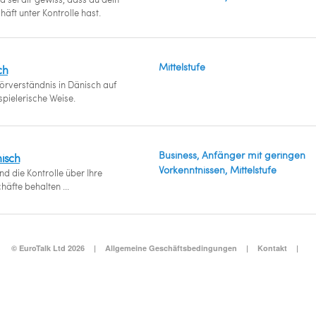
äft unter Kontrolle hast.
Mittelstufe
ch
Hörverständnis in Dänisch auf
pielerische Weise.
Business, Anfänger mit geringen
nisch
Vorkenntnissen, Mittelstufe
d die Kontrolle über Ihre
äfte behalten ...
© EuroTalk Ltd 2026
|
Allgemeine Geschäftsbedingungen
|
Kontakt
|