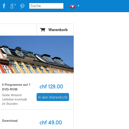
▼
Warenkorb
5 Programme auf 1
chf 129.00
DVD-ROM
Gratis Versand
In den Warenkorb
Lieferbar innerhalb
24 Stunden
Download
chf 49.00