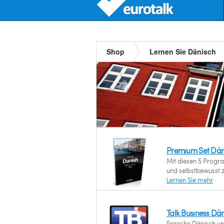
Shop
Lernen Sie Dänisch
Premium Set Dän
Mit diesen 5 Progr
und selbstbewusst 
Lernen Sie mehr
Talk Business Dä
Spreche Dänisch und