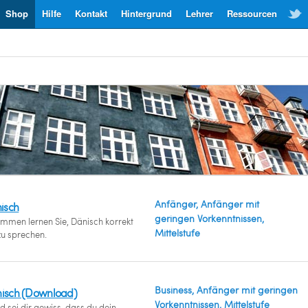
Shop
Hilfe
Kontakt
Hintergrund
Lehrer
Ressourcen
Anfänger, Anfänger mit
isch
geringen Vorkenntnissen,
ammen lernen Sie, Dänisch korrekt
Mittelstufe
zu sprechen.
Business, Anfänger mit geringen
nisch (Download)
Vorkenntnissen, Mittelstufe
 sei dir gewiss, dass du dein