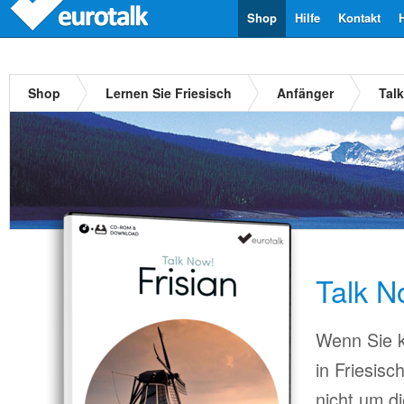
Shop
Hilfe
Kontakt
Shop
Lernen Sie Friesisch
Anfänger
Tal
Talk N
Wenn Sie k
in Friesis
nicht um d