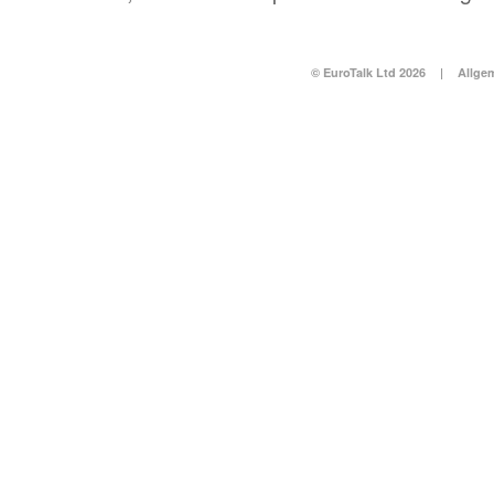
© EuroTalk Ltd 2026
|
Allge