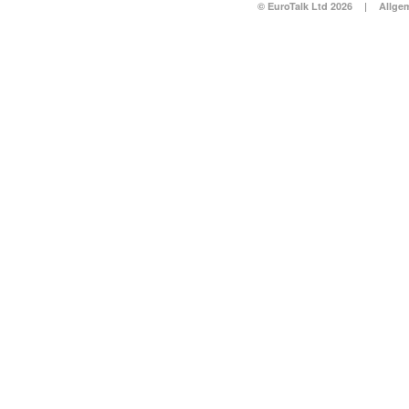
© EuroTalk Ltd 2026
|
Allge