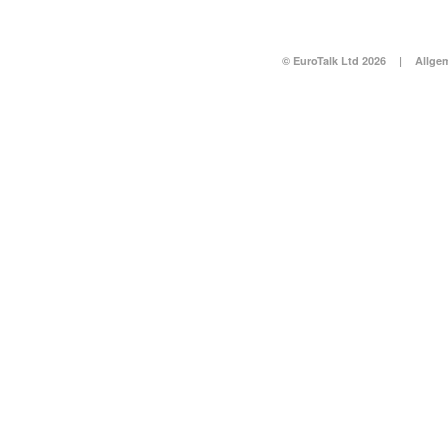
© EuroTalk Ltd 2026
|
Allge