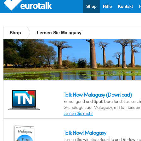
Shop
Hilfe
Kontakt
Shop
Lernen Sie Malagasy
Talk Now Malagasy (Download)
Ermutigend und Spaß bereitend: Lerne schn
Grundlagen auf Malagasy, mit lohnenden 
Lernen Sie mehr
Talk Now! Malagasy
Lernen Sie wichtige Begriffe und Redewen