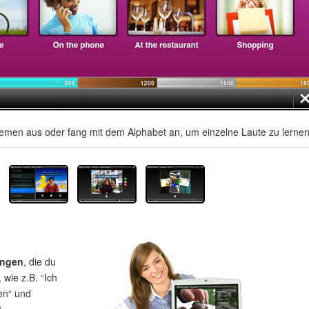
men aus oder fang mit dem Alphabet an, um einzelne Laute zu lernen
ungen
, die du
wie z.B. “Ich
en“ und