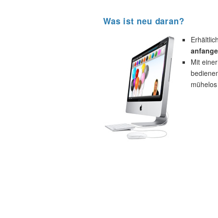
Was ist neu daran?
Erhältli
anfange
Mit eine
bedienen
mühelos 