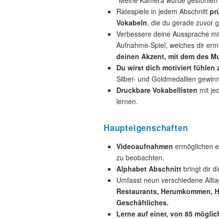
“Meine Kamera wurde gestohlen“
Ratespiele in jedem Abschnitt
pr
Vokabeln
, die du gerade zuvor g
Verbessere deine Aussprache mi
Aufnahme-Spiel, welches dir ermö
deinen Akzent, mit dem des Mu
Du wirst dich motiviert fühlen
Silber- und Goldmedallien gewin
Druckbare Vokabellisten
mit je
lernen.
Haupteigenschaften
Videoaufnahmen
ermöglichen es
zu beobachten.
Alphabet Abschnitt
bringt dir d
Umfasst neun verschiedene Allta
Restaurants, Herumkommen, Hot
Geschäftliches.
Lerne auf einer, von 85 mögli