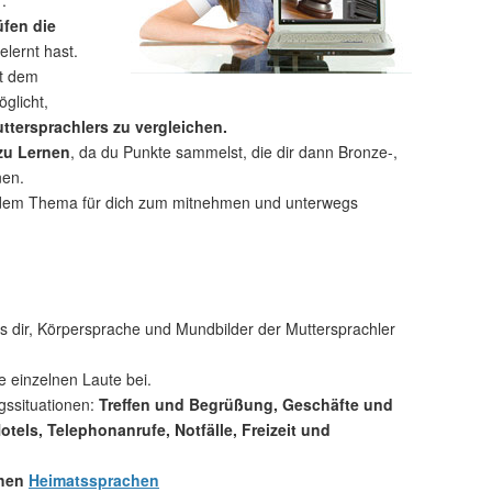
.
üfen die
elernt hast.
t dem
glicht,
ttersprachlers zu vergleichen.
 zu Lernen
, da du Punkte sammelst, die dir dann Bronze-,
nen.
dem Thema für dich zum mitnehmen und unterwegs
 dir, Körpersprache und Mundbilder der Muttersprachler
ie einzelnen Laute bei.
gssituationen:
Treffen und Begrüßung, Geschäfte und
els, Telephonanrufe, Notfälle, Freizeit und
chen
Heimatssprachen