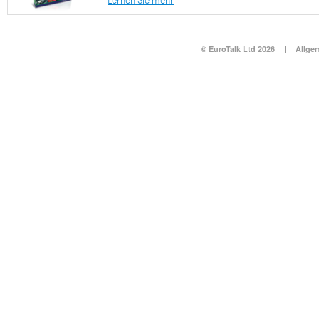
Lernen Sie mehr
© EuroTalk Ltd 2026
|
Allge