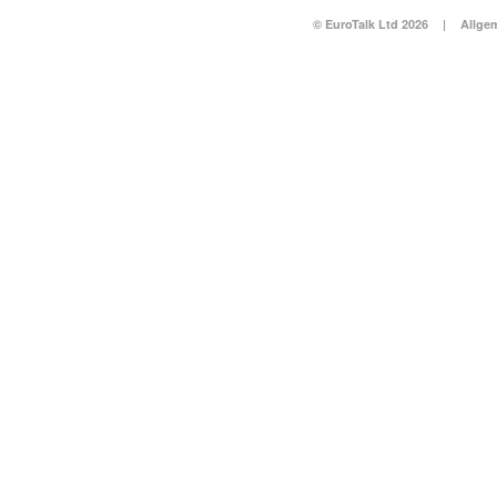
© EuroTalk Ltd 2026
|
Allge