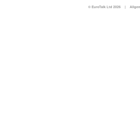
© EuroTalk Ltd 2026
|
Allge