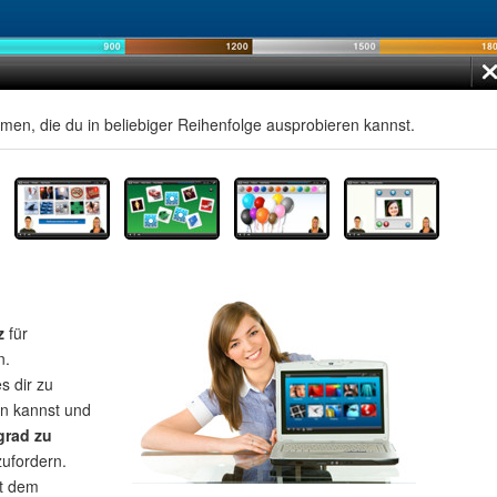
men, die du in beliebiger Reihenfolge ausprobieren kannst.
z
für
n.
s dir zu
rn kannst und
grad zu
zufordern.
t dem