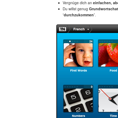
Vergnüge dich an
einfachen, a
Du willst genug
Grundwortscha
‘durchzukommen’
.