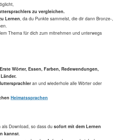
glicht,
ttersprachlers zu vergleichen.
 zu Lernen
, da du Punkte sammelst, die dir dann Bronze-,
nen.
dem Thema für dich zum mitnehmen und unterwegs
 Erste Wörter, Essen, Farben, Redewendungen,
 Länder.
uttersprachler
an und wiederhole alle Wörter oder
.
ichen
Heimatssprachen
ch als Download, so dass du
sofort mit dem Lernen
n kannst
.