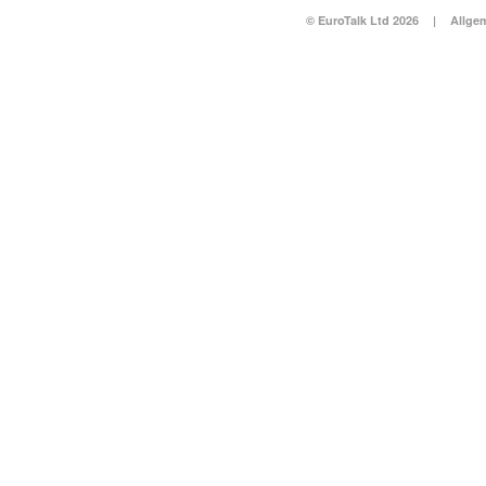
© EuroTalk Ltd 2026
|
Allge