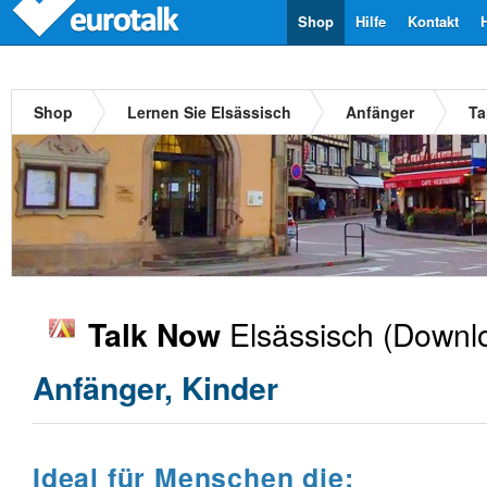
Shop
Hilfe
Kontakt
Shop
Lernen Sie Elsässisch
Anfänger
Ta
Elsässisch
(Downlo
Talk Now
Anfänger, Kinder
Ideal für Menschen die: