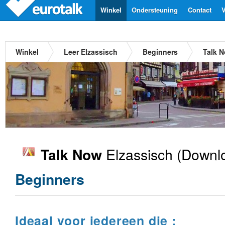
Winkel
Ondersteuning
Contact
V
Winkel
Leer Elzassisch
Beginners
Talk N
Elzassisch
(Downlo
Talk Now
Beginners
Ideaal voor iedereen die :