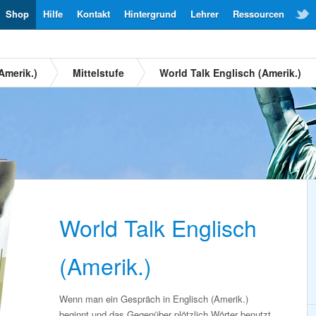
Shop
Hilfe
Kontakt
Hintergrund
Lehrer
Ressourcen
Amerik.)
Mittelstufe
World Talk Englisch (Amerik.)
World Talk Englisch
(Amerik.)
Wenn man ein Gespräch in Englisch (Amerik.)
beginnt und das Gegenüber plötzlich Wörter benutzt,