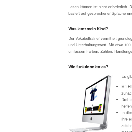
Lesen können ist nicht erforderlich. 
basiert auf gesprochener Sprache und
Was lernt mein Kind?
Der Vokabeltrainer vermittelt grund
und Unterhaltungswert. Mit etwa 100 
umfassen Farben, Zahlen, Handlungen
Wie funktionniert es?
Es gib
Mit Hi
zunäch
Drei t
helfen
In di
ihre e
zeichn
möcht