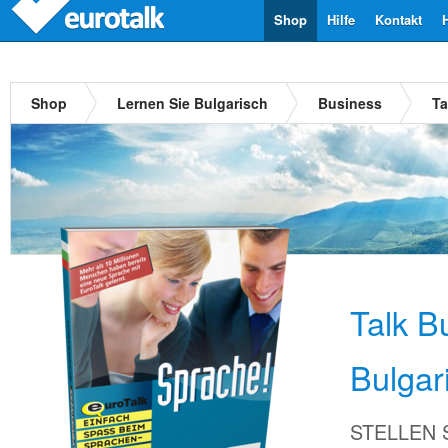
Shop
Hilfe
Kontakt
Shop
Lernen Sie Bulgarisch
Business
Ta
Talk B
Bulgar
STELLEN Si