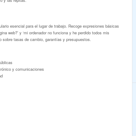
 y las repitas.
lario esencial para el lugar de trabajo. Recoge expresiones básicas
ágina web?’ y ‘mi ordenador no funciona y he perdido todos mis
io sobre tasas de cambio, garantías y presupuestos.
públicas
ctrónico y comunicaciones
ad