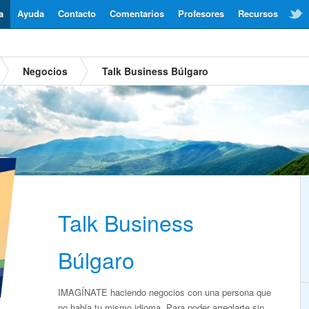
a
Ayuda
Contacto
Comentarios
Profesores
Recursos
Negocios
Talk Business Búlgaro
Talk Business
Búlgaro
IMAGÍNATE haciendo negocios con una persona que
no habla tu mismo idioma. Para poder arreglarte sin