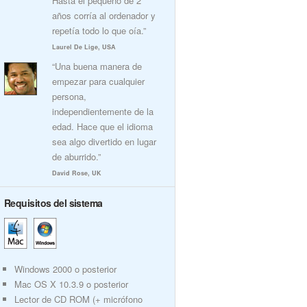
Hasta el pequeño de 2
años corría al ordenador y
repetía todo lo que oía.”
Laurel De Lige, USA
“Una buena manera de
empezar para cualquier
persona,
independientemente de la
edad. Hace que el idioma
sea algo divertido en lugar
de aburrido.”
David Rose, UK
Requisitos del sistema
Windows 2000 o posterior
Mac OS X 10.3.9 o posterior
Lector de CD ROM (+ micrófono