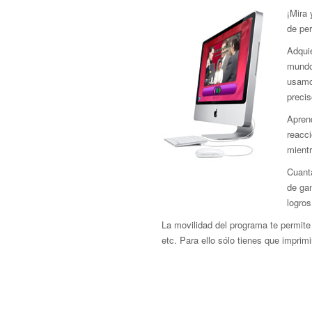
¡Mira
de pe
Adquie
mundo 
usamo
precis
Aprend
reacci
mient
Cuant
de gan
logros
La movilidad del programa te permite 
etc. Para ello sólo tienes que imprimir