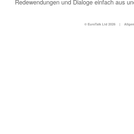
Redewendungen und Dialoge einfach aus und
© EuroTalk Ltd 2026
|
Allge