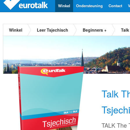
Winkel
Ondersteuning
Contact
V
Winkel
Leer Tsjechisch
Beginners +
Talk
Talk T
Tsjech
TALK The T