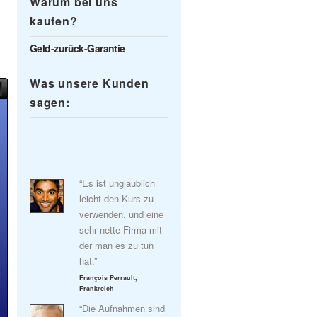
Warum bei uns
kaufen?
Geld-zurück-Garantie
Was unsere Kunden
sagen:
“Es ist unglaublich
leicht den Kurs zu
verwenden, und eine
sehr nette Firma mit
der man es zu tun
hat.”
François Perrault,
Frankreich
“Die Aufnahmen sind