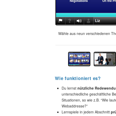
Wähle aus neun verschiedenen The
Wie funktioniert es?
Du lernst
nützliche Redewend
unterschiedliche geschäftliche B
Situationen, so wie z.B. “Wie laut
Webaddresse?”
Lernspiele in jedem Abschnitt
pr