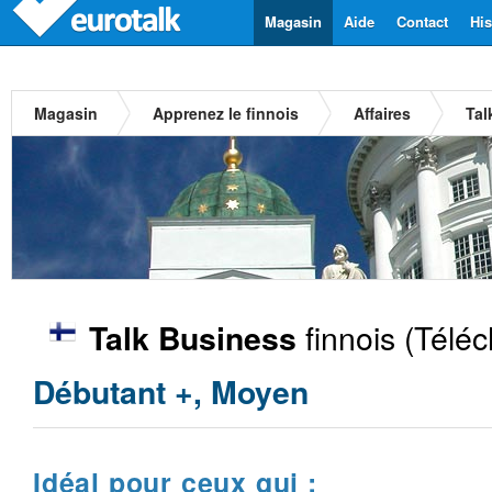
Magasin
Aide
Contact
His
Magasin
Apprenez le finnois
Affaires
Tal
finnois
(Téléc
Talk Business
Débutant +, Moyen
Idéal pour ceux qui :