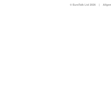
© EuroTalk Ltd 2026
|
Allge